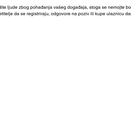
dite ljude zbog pohađanja vašeg događaja, stoga se nemojte boj
itelje da se registriraju, odgovore na poziv ili kupe ulaznicu dan
jeno.