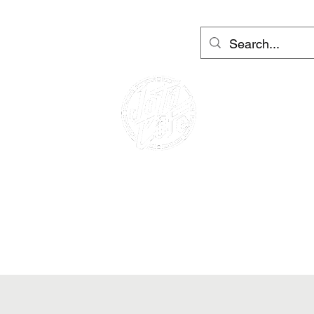
tera Barcelona i Ibiza
More
Prijava
CAFE RACER
IZNAJMLJIVANJE
MOTOCIKLA
NAJAM SKUTERA