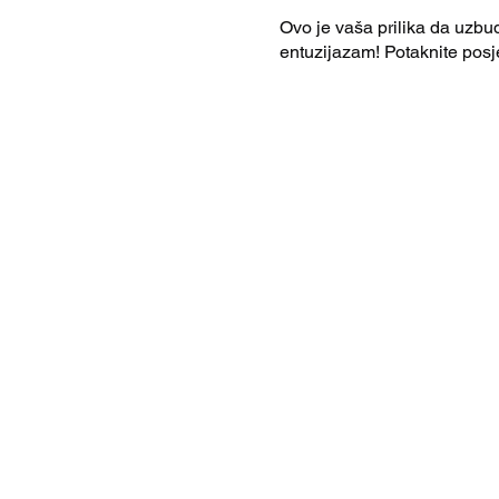
Ovo je vaša prilika da uzbu
entuzijazam! Potaknite posjet
da je njihovo mjesto spreml