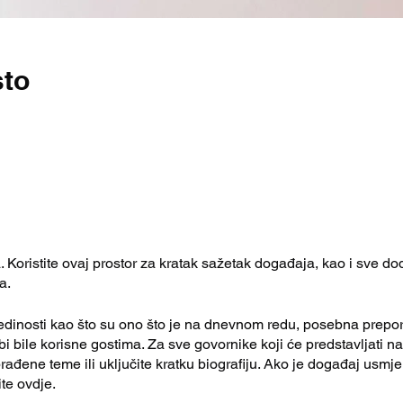
sto
Koristite ovaj prostor za kratak sažetak događaja, kao i sve do
a.
edinosti kao što su ono što je na dnevnom redu, posebna prepo
bi bile korisne gostima. Za sve govornike koji će predstavljati 
brađene teme ili uključite kratku biografiju. Ako je događaj usm
ite ovdje.