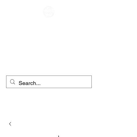
CAFE RACER
IZNAJMLJIVANJE
MOTOCIKLA
NAJAM SKUTERA