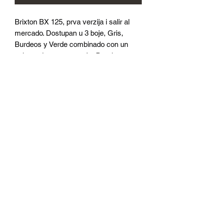
Brixton BX 125, prva verzija i salir al
mercado. Dostupan u 3 boje, Gris,
Burdeos y Verde combinado con un
asiento de cuero marrón. Desde un
punto de vista técnico, la moto posee
luces LED diurnas, intermitentes LED,
un velocímetro digital, dvostruki sustav
de frenos de disco con CBS y, por
supuesto, un system lectrónico de
inyección de combustible.
+34 635421465
©2018 by Jota Cafe