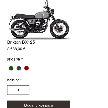
Brixton BX125
Cijena
2.688,00 €
BX125
*
Količina
*
Dodaj u košaricu